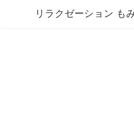
コ
ナ
ン
ビ
リラクゼーション も
テ
ゲ
ン
ー
ツ
シ
へ
ョ
ス
ン
キ
に
ッ
移
プ
動